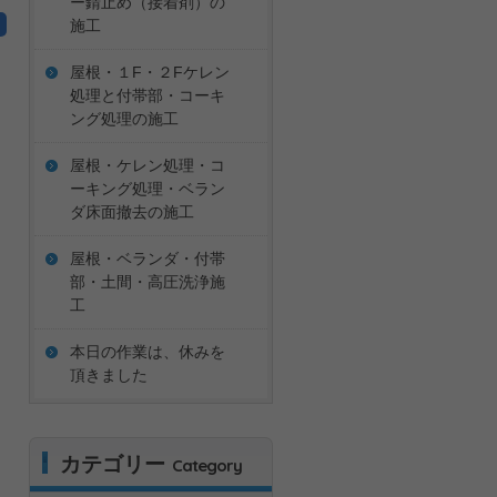
ー錆止め（接着剤）の
施工
屋根・１F・２Fケレン
処理と付帯部・コーキ
ング処理の施工
屋根・ケレン処理・コ
ーキング処理・ベラン
ダ床面撤去の施工
屋根・ベランダ・付帯
部・土間・高圧洗浄施
工
本日の作業は、休みを
頂きました
カテゴリー
Category