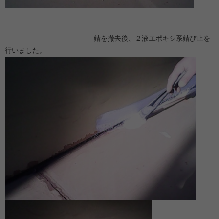
錆を撤去後、２液エポキシ系錆び止を
行いました。