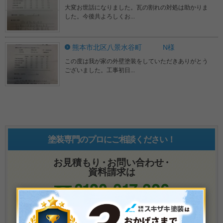
大変お世話になりました。瓦の割れの対処は助かりま
した。今後共よろしくお...
熊本市北区八景水谷町 N様
この度は我が家の外壁塗装をしていただきありがとう
ございました。工事初日...
塗装専門のプロにご相談ください！
お見積もり
・
お問い合わせ
・
資料請求は
メールでのお問い合わせ