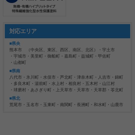
対応エリア
■県央
熊本市 （中央区、東区、西区、南区、北区）
宇土市
宇城市
美里町
御船町
嘉島町
益城町
甲佐町
山都町
■県南
八代市
氷川町
水俣市
芦北町
津奈木町
人吉市
錦町
多良木町
湯前町
水上村
相良村
五木村
山江村
球磨村
あさぎり町
上天草市
天草市
天草郡
苓北町
■県北
荒尾市
玉名市
玉東町
南関町
長洲町
和水町
山鹿市