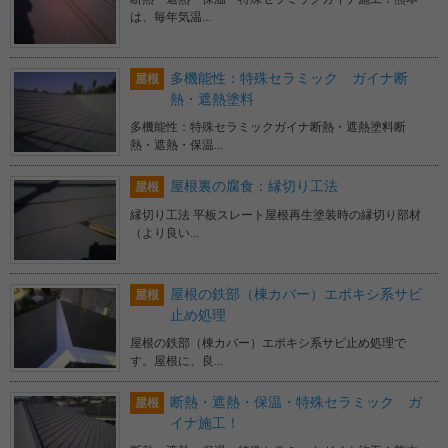
は、毎年気温...
多機能性：特殊セラミック ガイナ断
屋根
熱・遮熱塗料
多機能性：特殊セラミックガイナ断熱・遮熱塗料断
熱・遮熱・保温...
屋根裏の腐食：縁切り工法
屋根
縁切り工法 平板スレート屋根再生塗装時の縁切り部材
（より良い...
屋根の鉄部（棟カバー）エポキシ系サビ
屋根
止め処理
屋根の鉄部（棟カバー）エポキシ系サビ止め処理で
す。屋根に、良...
断熱・遮熱・保温・特殊セラミック ガ
屋根
イナ施工！