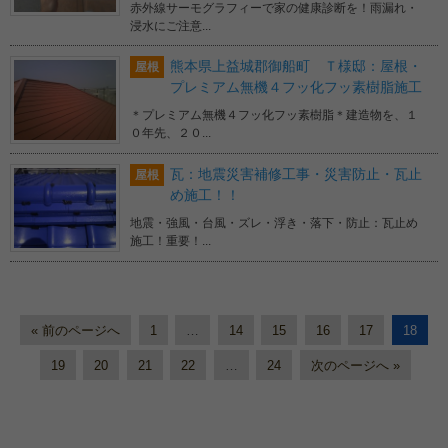
赤外線サーモグラフィーで家の健康診断を！雨漏れ・
浸水にご注意...
熊本県上益城郡御船町 Ｔ様邸：屋根・
屋根
プレミアム無機４フッ化フッ素樹脂施工
＊プレミアム無機４フッ化フッ素樹脂＊建造物を、１
０年先、２０...
瓦：地震災害補修工事・災害防止・瓦止
屋根
め施工！！
地震・強風・台風・ズレ・浮き・落下・防止：瓦止め
施工！重要！...
« 前のページへ
1
…
14
15
16
17
18
19
20
21
22
…
24
次のページへ »