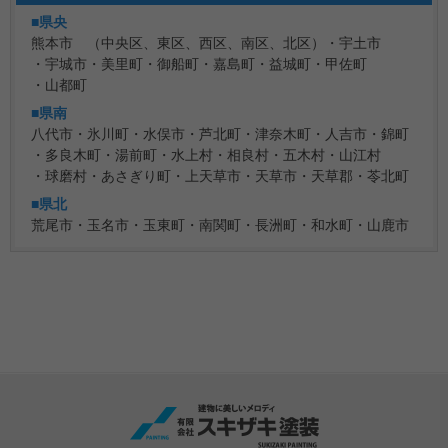
■県央
熊本市 （中央区、東区、西区、南区、北区）
宇土市
宇城市
美里町
御船町
嘉島町
益城町
甲佐町
山都町
■県南
八代市
氷川町
水俣市
芦北町
津奈木町
人吉市
錦町
多良木町
湯前町
水上村
相良村
五木村
山江村
球磨村
あさぎり町
上天草市
天草市
天草郡
苓北町
■県北
荒尾市
玉名市
玉東町
南関町
長洲町
和水町
山鹿市