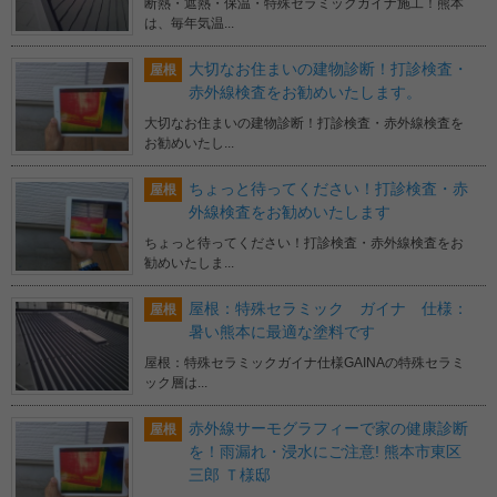
断熱・遮熱・保温・特殊セラミックガイナ施工！熊本
は、毎年気温...
大切なお住まいの建物診断！打診検査・
屋根
赤外線検査をお勧めいたします。
大切なお住まいの建物診断！打診検査・赤外線検査を
お勧めいたし...
ちょっと待ってください！打診検査・赤
屋根
外線検査をお勧めいたします
ちょっと待ってください！打診検査・赤外線検査をお
勧めいたしま...
屋根：特殊セラミック ガイナ 仕様：
屋根
暑い熊本に最適な塗料です
屋根：特殊セラミックガイナ仕様GAINAの特殊セラミ
ック層は...
赤外線サーモグラフィーで家の健康診断
屋根
を！雨漏れ・浸水にご注意! 熊本市東区
三郎 Ｔ様邸