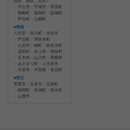
西区、南区、北区）
宇土市
宇城市
美里町
御船町
嘉島町
益城町
甲佐町
山都町
■県南
八代市
氷川町
水俣市
芦北町
津奈木町
人吉市
錦町
多良木町
湯前町
水上村
相良村
五木村
山江村
球磨村
あさぎり町
上天草市
天草市
天草郡
苓北町
■県北
荒尾市
玉名市
玉東町
南関町
長洲町
和水町
山鹿市