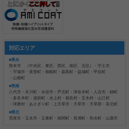
対応エリア
■県央
熊本市 （中央区、東区、西区、南区、北区）
宇土市
宇城市
美里町
御船町
嘉島町
益城町
甲佐町
山都町
■県南
八代市
氷川町
水俣市
芦北町
津奈木町
人吉市
錦町
多良木町
湯前町
水上村
相良村
五木村
山江村
球磨村
あさぎり町
上天草市
天草市
天草郡
苓北町
■県北
荒尾市
玉名市
玉東町
南関町
長洲町
和水町
山鹿市