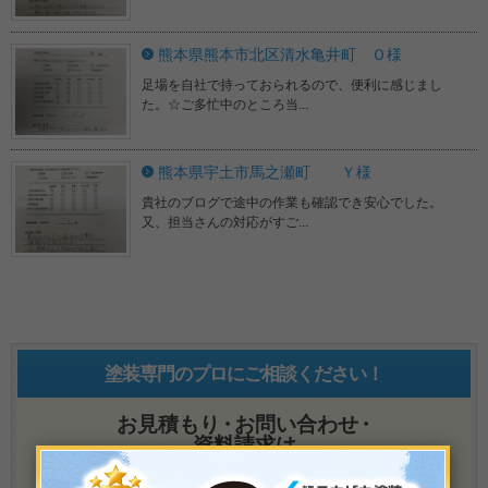
熊本県熊本市北区清水亀井町 Ｏ様
足場を自社で持っておられるので、便利に感じまし
た。☆ご多忙中のところ当...
熊本県宇土市馬之瀬町 Ｙ様
貴社のブログで途中の作業も確認でき安心でした。
又、担当さんの対応がすご...
塗装専門のプロにご相談ください！
お見積もり
・
お問い合わせ
・
資料請求は