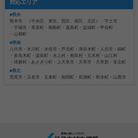
対応エリア
■県央
熊本市 （中央区、東区、西区、南区、北区）
宇土市
宇城市
美里町
御船町
嘉島町
益城町
甲佐町
山都町
■県南
八代市
氷川町
水俣市
芦北町
津奈木町
人吉市
錦町
多良木町
湯前町
水上村
相良村
五木村
山江村
球磨村
あさぎり町
上天草市
天草市
天草郡
苓北町
■県北
荒尾市
玉名市
玉東町
南関町
長洲町
和水町
山鹿市