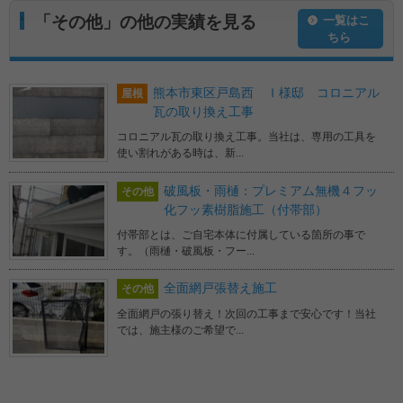
「その他」の他の実績を見る
一覧はこ
ちら
熊本市東区戸島西 Ｉ様邸 コロニアル
屋根
瓦の取り換え工事
コロニアル瓦の取り換え工事。当社は、専用の工具を
使い割れがある時は、新...
破風板・雨樋：プレミアム無機４フッ
その他
化フッ素樹脂施工（付帯部）
付帯部とは、ご自宅本体に付属している箇所の事で
す。（雨樋・破風板・フー...
全面網戸張替え施工
その他
全面網戸の張り替え！次回の工事まで安心です！当社
では、施主様のご希望で...